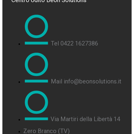
Centro Udito Beon Solutions
Tel 0422 1627386
Mail info@beonsolutions.it
Via Martiri della Libertà 14
Zero Branco (TV)