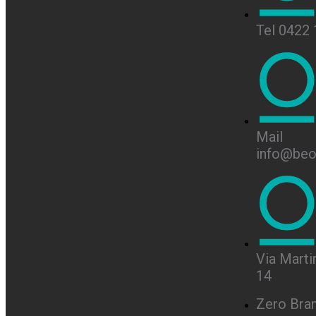
Tel 0422
Mail
info@beon
Via Martir
14
Zero Bra