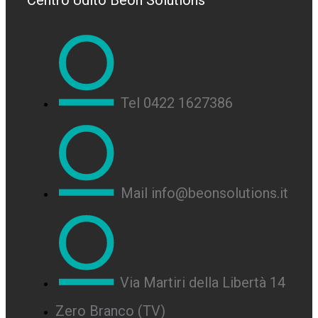
Centro Udito Beon Solutions
Tel 0422 1627386
Mail info@beonsolutions.it
Via Martiri della Libertà 14
Zero Branco (TV)