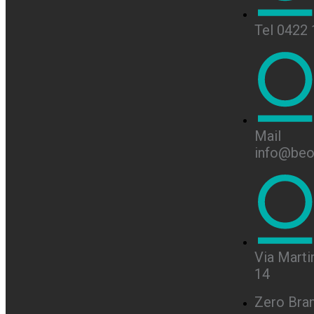
Tel 0422
Mail
info@beon
Via Martir
14
Zero Bra