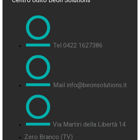
Centro Udito Beon Solutions
Tel 0422 1627386
Mail info@beonsolutions.it
Via Martiri della Libertà 14
Zero Branco (TV)