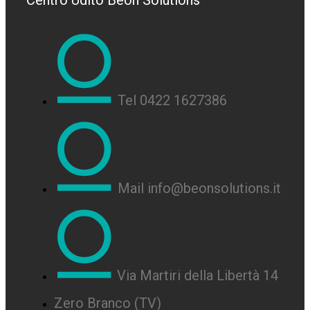
Centro Udito Beon Solutions
Tel 0422 1627386
Mail info@beonsolutions.it
Via Martiri della Libertà 14
Zero Branco (TV)