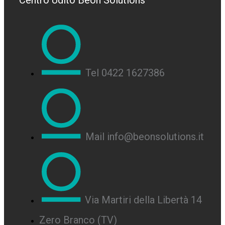
Centro Udito Beon Solutions
Tel 0422 1627386
Mail info@beonsolutions.it
Via Martiri della Libertà 14
Zero Branco (TV)