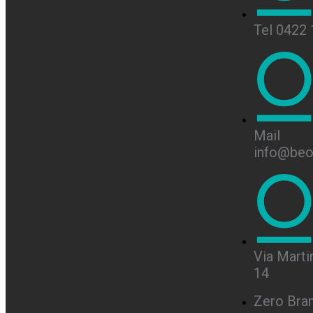
Tel 0422
Mail
info@beon
Via Martir
14
Zero Bra