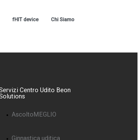
fHIT device
Chi Siamo
Servizi Centro Udito Beon
Solutions
AscoltoMEGLIO
Ginnastica uditica