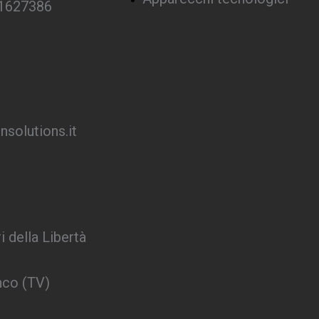
 1627386
solutions.it
i della Libertà
nco (TV)