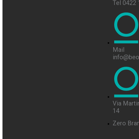
Tel 0422
Mail
info@beon
Via Martir
14
Zero Bra