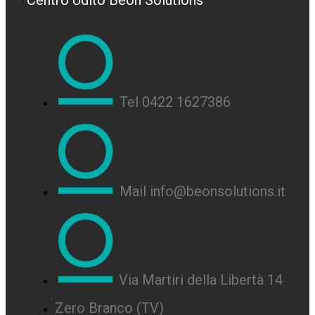
Centro Udito Beon Solutions
Tel 0422 1627386
Mail info@beonsolutions.it
Via Martiri della Libertà 14
Zero Branco (TV)