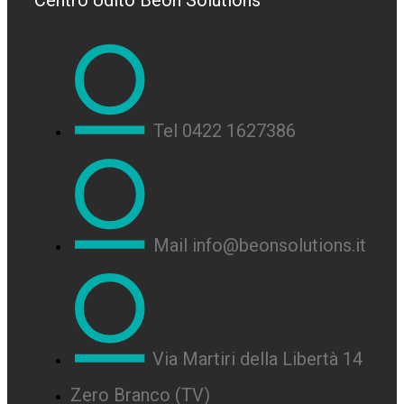
Centro Udito Beon Solutions
Tel 0422 1627386
Mail info@beonsolutions.it
Via Martiri della Libertà 14
Zero Branco (TV)