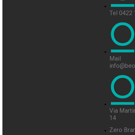
Tel 0422
Mail
info@beon
Via Martir
14
Zero Bra