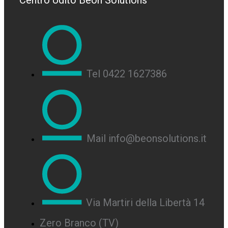
Centro Udito Beon Solutions
Tel 0422 1627386
Mail info@beonsolutions.it
Via Martiri della Libertà 14
Zero Branco (TV)