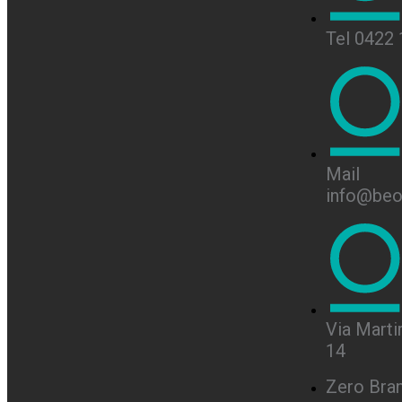
Tel 0422
Mail
info@beon
Via Martir
14
Zero Bra