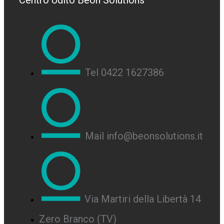
Centro Udito Beon Solutions
Tel 0422 1627386
Mail info@beonsolutions.it
Via Martiri della Libertà 14
Zero Branco (TV)