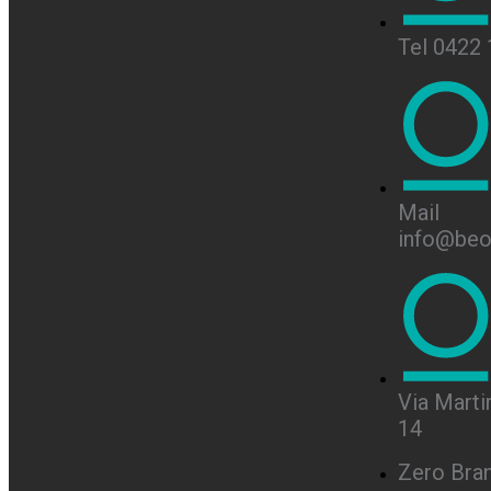
Tel 0422
Mail
info@beon
Via Martir
14
Zero Bra