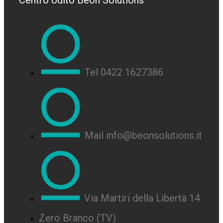
Centro Udito Beon Solutions
Tel 0422 1627386
Mail info@beonsolutions.it
Via Martiri della Libertà 14
Zero Branco (TV)