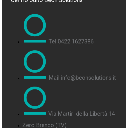
Centro Udito Beon Solutions
Tel 0422 1627386
Mail info@beonsolutions.it
Via Martiri della Libertà 14
Zero Branco (TV)