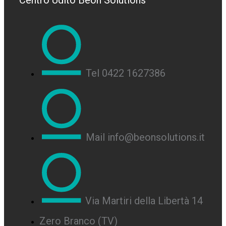
Centro Udito Beon Solutions
Tel 0422 1627386
Mail info@beonsolutions.it
Via Martiri della Libertà 14
Zero Branco (TV)