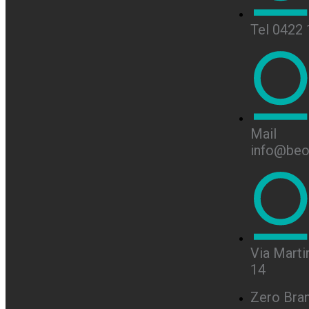
Tel 0422
Mail
info@beon
Via Martir
14
Zero Bra