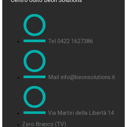
Centro Udito Beon Solutions
Tel 0422 1627386
Mail info@beonsolutions.it
Via Martiri della Libertà 14
Zero Branco (TV)