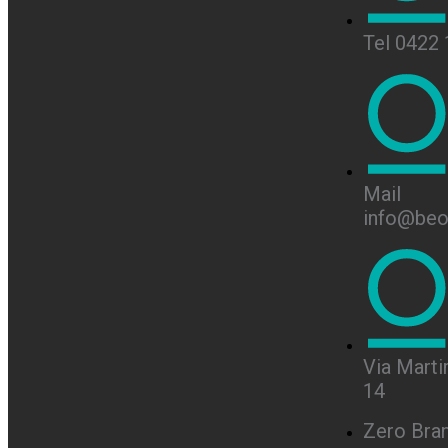
Tel 0422
Mail
info@beon
Via Martir
14
Zero Bra