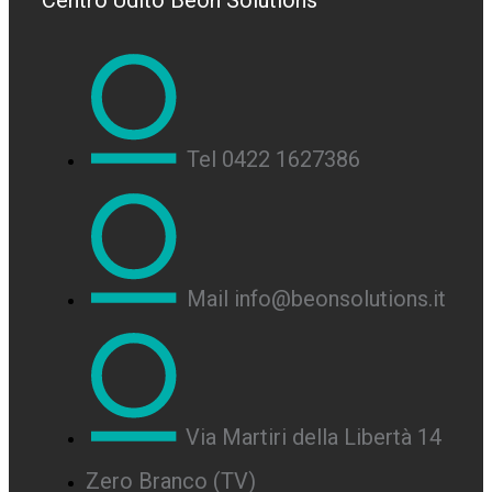
Centro Udito Beon Solutions
Tel 0422 1627386
Mail info@beonsolutions.it
Via Martiri della Libertà 14
Zero Branco (TV)