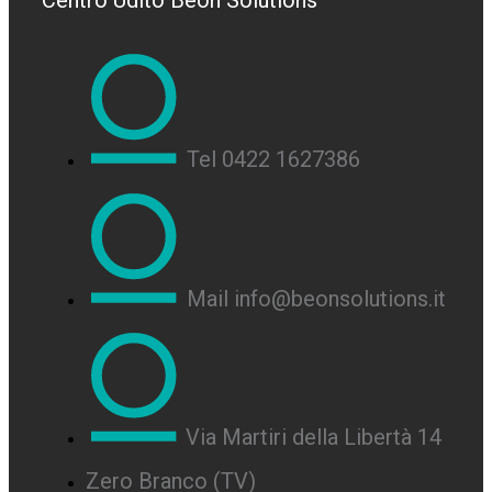
Centro Udito Beon Solutions
Tel 0422 1627386
Mail info@beonsolutions.it
Via Martiri della Libertà 14
Zero Branco (TV)