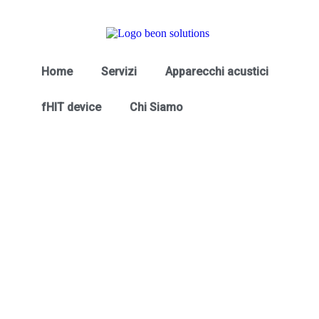
Home
Servizi
Apparecchi acustici
fHIT device
Chi Siamo
Username
First Name
Last Name