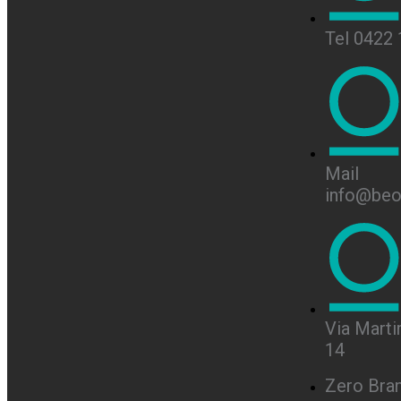
Tel 0422
Mail
info@beon
Via Martir
14
Zero Bra