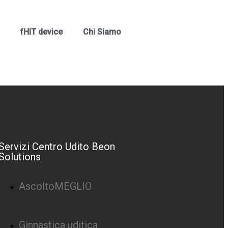
fHIT device
Chi Siamo
Servizi Centro Udito Beon
Solutions
AscoltoMEGLIO
Ginnastica uditica