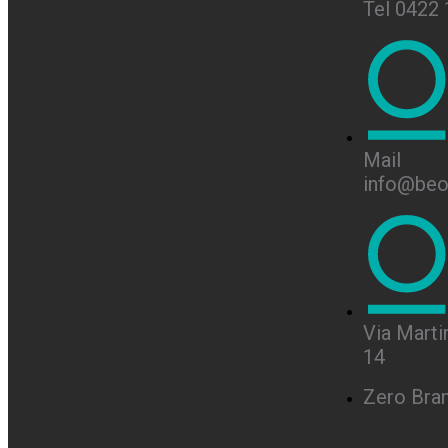
Tel 0422
Mail
info@beon
Via Martir
14
Zero Bra