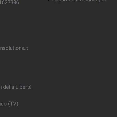
 1627386
solutions.it
i della Libertà
nco (TV)