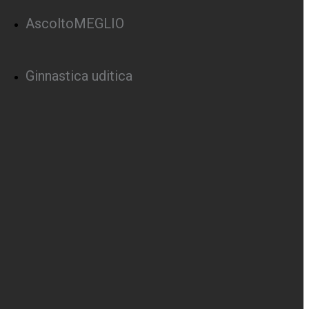
AscoltoMEGLIO
Ginnastica uditica