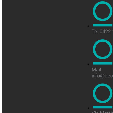
Tel 0422
Mail
info@beon