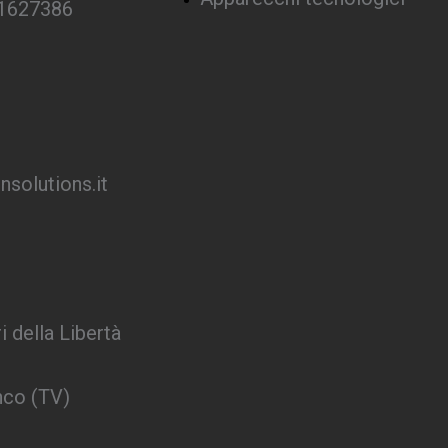
 1627386
solutions.it
i della Libertà
nco (TV)