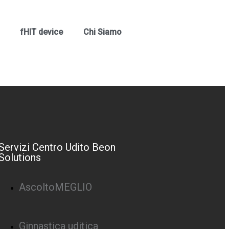
fHIT device
Chi Siamo
Servizi Centro Udito Beon
Solutions
AscoltoMEGLIO
Ginnastica uditica