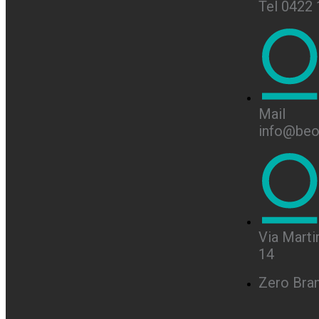
Tel 0422
Mail
info@beon
Via Martir
14
Zero Bra