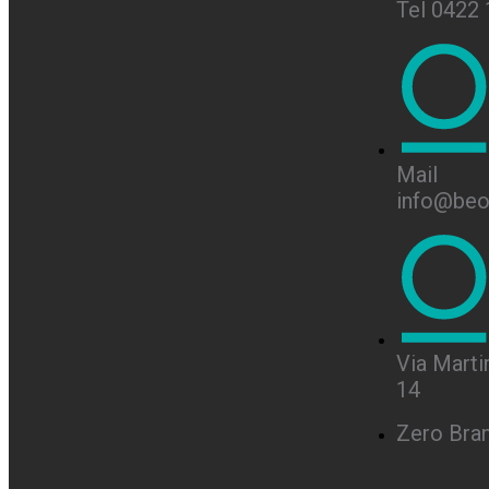
Tel 0422
Mail
info@beon
Via Martir
14
Zero Bra