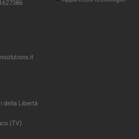
 1627386
solutions.it
i della Libertà
nco (TV)